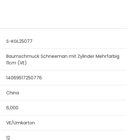
S-KGL25077
Baumschmuck Schneeman mit Zylinder Mehrfarbig
11cm (VE)
14069517250776
China
6,000
VE/Umkarton
12