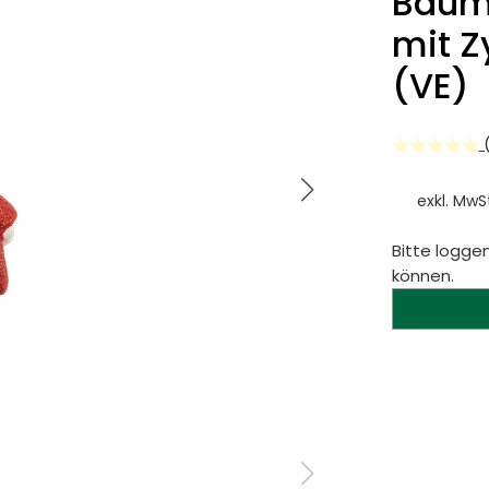
Baum
mit Z
(VE)
(
exkl. MwS
Bitte loggen
können.