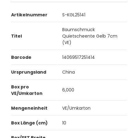
Artikelnummer
S-KGL25141
Baumschmuck
Titel
Quietscheente Gelb 7cm
(VE)
Barcode
14069517251414
Ursprungsland
China
Box pro
6,000
VE/Umkarton
Mengeneinheit
VE/Umkarton
Box Länge (cm)
10
Box/SET Breite