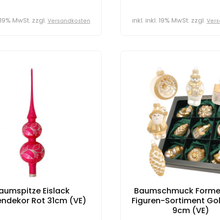
l. 19% MwSt. zzgl.
inkl. inkl. 19% MwSt. zzgl.
Versandkosten
Vers
aumspitze Eislack
Baumschmuck Forme
ndekor Rot 31cm (VE)
Figuren-Sortiment Go
9cm (VE)