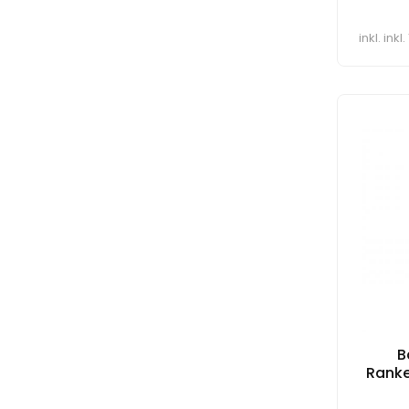
inkl. ink
B
Ranke