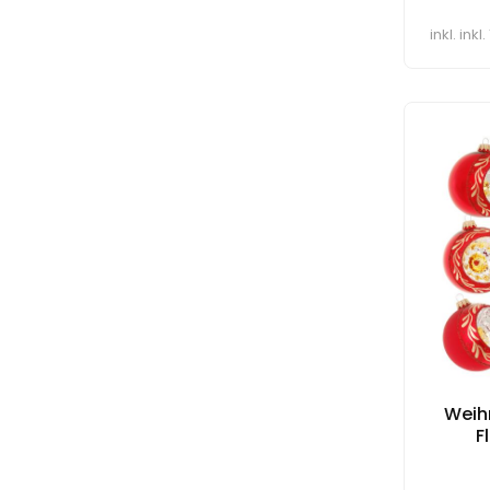
inkl. ink
Weih
F