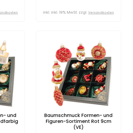
inkl. inkl. 19% MwSt. zzgl.
andkosten
Versandkosten
n- und
Baumschmuck Formen- und
ldfarbig
Figuren-Sortiment Rot 9cm
(VE)