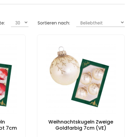
te:
Sortieren nach:
ln
Weihnachtskugeln Zweige
Rot 7cm
Goldfarbig 7cm (VE)