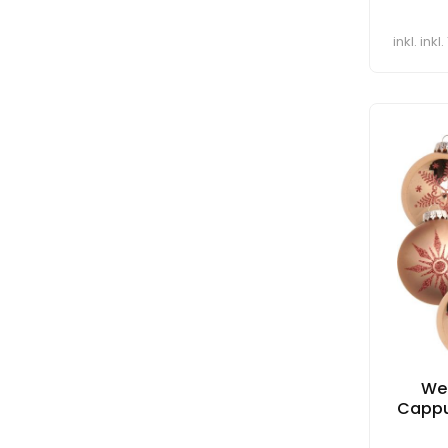
inkl. ink
We
Cappu