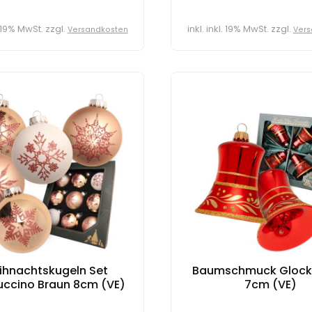
l. 19% MwSt. zzgl.
inkl. inkl. 19% MwSt. zzgl.
Versandkosten
Vers
ihnachtskugeln Set
Baumschmuck Glock
ccino Braun 8cm (VE)
7cm (VE)