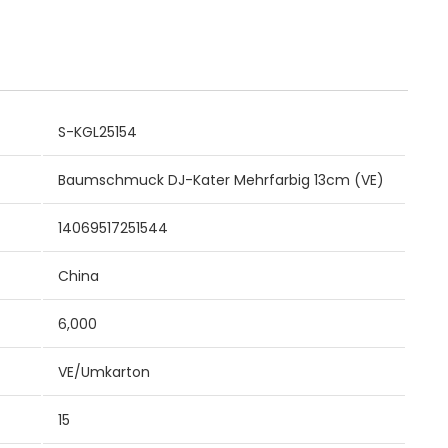
S-KGL25154
Baumschmuck DJ-Kater Mehrfarbig 13cm (VE)
14069517251544
China
6,000
VE/Umkarton
15