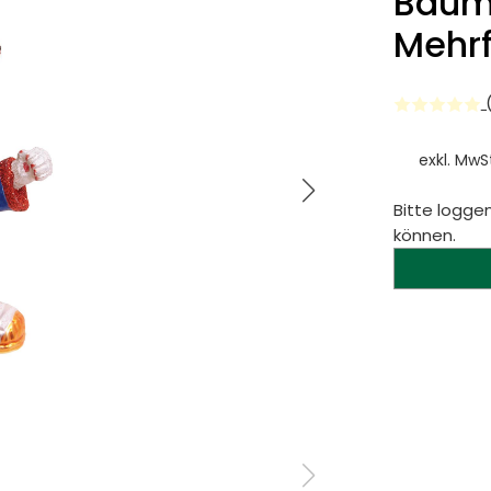
Baum
Mehrf
(
exkl. MwS
Bitte loggen
können.