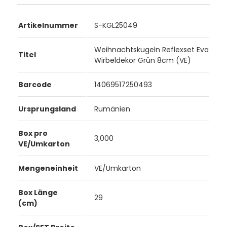
Artikelnummer
S-KGL25049
Weihnachtskugeln Reflexset Eva
Titel
Wirbeldekor Grün 8cm (VE)
Barcode
14069517250493
Ursprungsland
Rumänien
Box pro
3,000
VE/Umkarton
Mengeneinheit
VE/Umkarton
Box Länge
29
(cm)