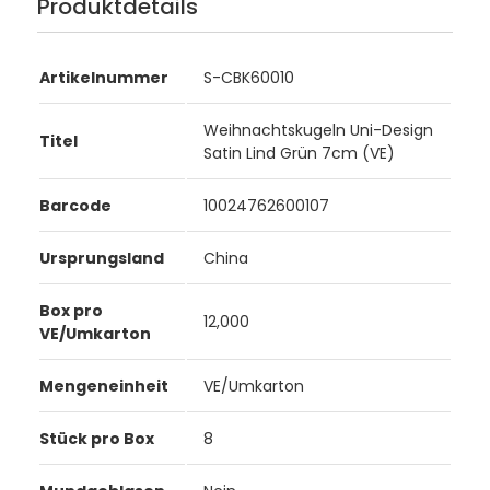
Produktdetails
Artikelnummer
S-CBK60010
Weihnachtskugeln Uni-Design
Titel
Satin Lind Grün 7cm (VE)
Barcode
10024762600107
Ursprungsland
China
Box pro
12,000
VE/Umkarton
Mengeneinheit
VE/Umkarton
Stück pro Box
8