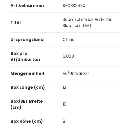
Artikelnummer
S-CBK24301
Baumschmuck Arztkittel
Titel
Blau 11cm (VE)
Ursprungsland
China
Box pro
6,000
VE/Umkarton
Mengeneinheit
VE/Umkarton
Box Länge (cm)
12
Box/SET Breite
10
(cm)
Box Höhe (cm)
8