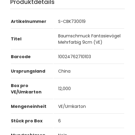
Produktdetails
Artikelnummer
S-CBK730019
Baumschmuck Fantasievögel
Titel
Mehrfarbig 9cm (VE)
Barcode
10024762710103
Ursprungsland
China
Box pro
12,000
VE/Umkarton
Mengeneinheit
VE/Umkarton
Stück pro Box
6