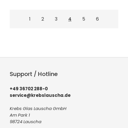
1
2
3
4
5
6
Support / Hotline
+49 36702 288-0
service@krebslauscha.de
Krebs Glas Lauscha GmbH
Am Park 1
98724 Lauscha