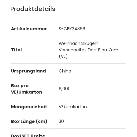
Produktdetails
Artikelnummer
S-CBK24366
Weihnachtskugeln
Titel
Verschneites Dorf Blau 7cm
(VE)
Ursprungsland
China
Box pro
6,000
VE/Umkarton
Mengeneinheit
VE/Umkarton
Box Länge (cm)
30
Box/SET Breite