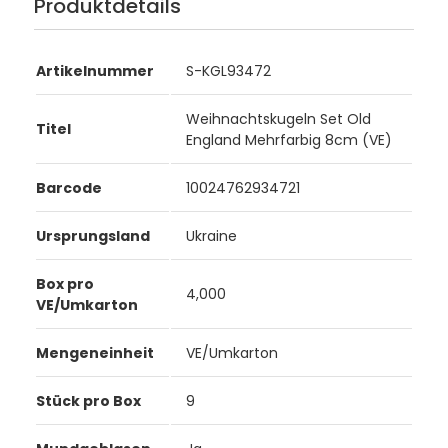
Produktdetails
Artikelnummer
S-KGL93472
Weihnachtskugeln Set Old
Titel
England Mehrfarbig 8cm (VE)
Barcode
10024762934721
Ursprungsland
Ukraine
Box pro
4,000
VE/Umkarton
Mengeneinheit
VE/Umkarton
Stück pro Box
9