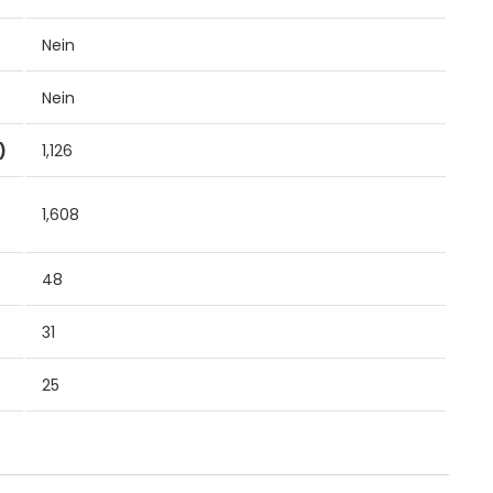
Nein
Nein
)
1,126
1,608
48
31
25