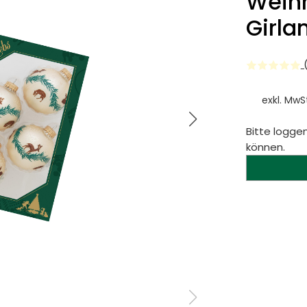
Weihn
Girla
(
exkl. MwS
Bitte loggen
können.