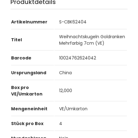
Produktdetails
Artikelnummer
S-CBK62404
Weihnachtskugeln Goldranken
Titel
Mehrfarbig 7cm (VE)
Barcode
10024762624042
Ursprungsland
China
Box pro
12,000
VE/Umkarton
Mengeneinheit
VE/Umkarton
Stück pro Box
4