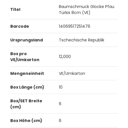
Baumschmuck Glocke Pfau
Titel
Türkis 8cm (VE)
Barcode
14069517251476
Ursprungsland
Tschechische Republik
Box pro
12,000
VE/Umkarton
Mengeneinheit
VE/Umkarton
Box Länge (cm)
10
Box/SET Breite
6
(cm)
Box Höhe (cm)
6