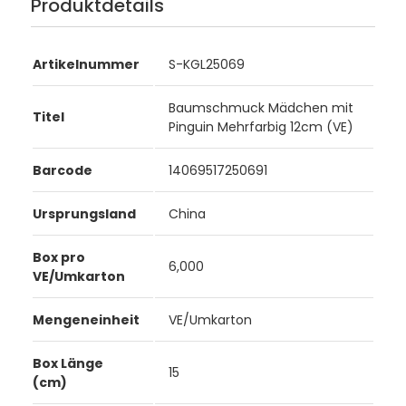
Produktdetails
Artikelnummer
S-KGL25069
Baumschmuck Mädchen mit
Titel
Pinguin Mehrfarbig 12cm (VE)
Barcode
14069517250691
Ursprungsland
China
Box pro
6,000
VE/Umkarton
Mengeneinheit
VE/Umkarton
Box Länge
15
(cm)