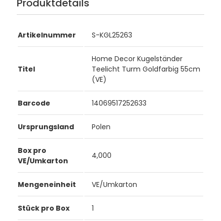
Produktdetails
Artikelnummer
S-KGL25263
Home Decor Kugelständer
Titel
Teelicht Turm Goldfarbig 55cm
(VE)
Barcode
14069517252633
Ursprungsland
Polen
Box pro
4,000
VE/Umkarton
Mengeneinheit
VE/Umkarton
Stück pro Box
1