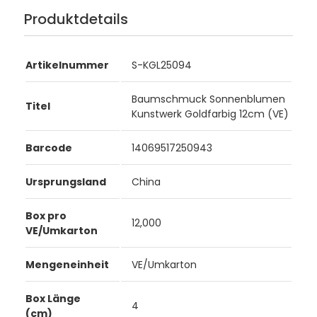
Produktdetails
Artikelnummer
S-KGL25094
Baumschmuck Sonnenblumen
Titel
Kunstwerk Goldfarbig 12cm (VE)
Barcode
14069517250943
Ursprungsland
China
Box pro
12,000
VE/Umkarton
Mengeneinheit
VE/Umkarton
Box Länge
4
(cm)